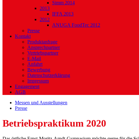
Simm 2014
2013
IFFA 2013
2012
ANUGA FoodTec 2012
Presse
Kontakt
Produktanfrage
Ansprechpartner
Vertriebspartner
E-Mail
Anfahrt
Bewerbung
Datenschutzerklärung
Impressum
Engagement
AGB
Messen und Ausstellungen
Presse
Betriebspraktikum 2020
Das örtliche Ernst-Moritz-Arndt-Gymnasium möchte gerne für die Schü