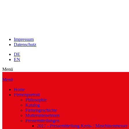
Impressum
Datenschutz
DE
EN
Menü
Menü
Home
Firmenportrait
Philosophie
Katalog
Firmengeschichte
Mutteruntenehmen
Pressemitteilungen
2017 - Pressemitteilung Kreis- / Maschinenmesser