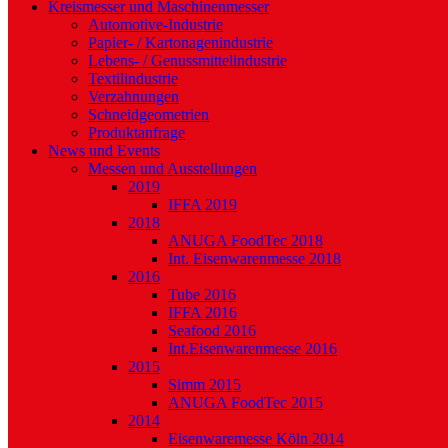
Kreismesser und Maschinenmesser
Automotive-Industrie
Papier- / Kartonagenindustrie
Lebens- / Genussmittelindustrie
Textilindustrie
Verzahnungen
Schneidgeometrien
Produktanfrage
News und Events
Messen und Ausstellungen
2019
IFFA 2019
2018
ANUGA FoodTec 2018
Int. Eisenwarenmesse 2018
2016
Tube 2016
IFFA 2016
Seafood 2016
Int.Eisenwarenmesse 2016
2015
Simm 2015
ANUGA FoodTec 2015
2014
Eisenwaremesse Köln 2014